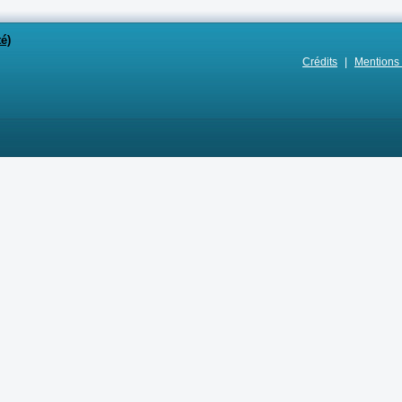
té)
Crédits
|
Mentions 