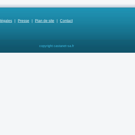
légales
|
Presse
|
Plan de site
|
Contact
copyright castanet-sa.fr